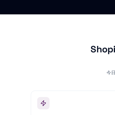
Sho
今
数分で導入、コード不要