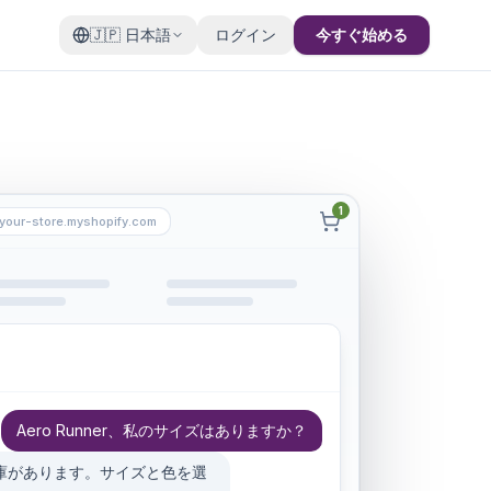
🇯🇵
日本語
ログイン
今すぐ始める
your-store.myshopify.com