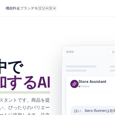
機能
料金プラン
デモ
リソース
中で
するAI
Store Assistant
Online
売アシスタントです。商品を提
い、ぴったりのバリエー
ートに追加します。注文