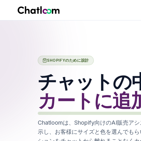
Skip to content
SHOPIFYのために設計
チャットの
カートに追加
Chatloomは、Shopify向けのAI販
示し、お客様にサイズと色を選んでもら
ションをチャットから離れることなくカ