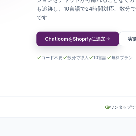
も追跡し、10言語で24時間対応。数分
です。
ChatloomをShopifyに追加
実
コード不要
数分で導入
10言語
無料プラン
ワンタップで