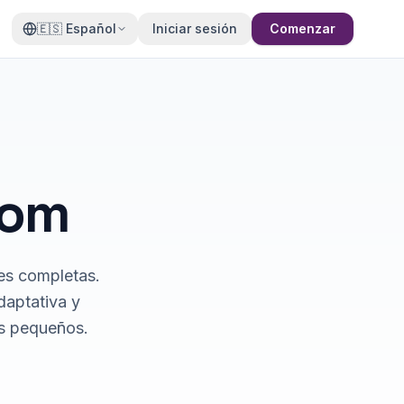
🇪🇸
Español
Iniciar sesión
Comenzar
com
es completas.
daptativa y
os pequeños.