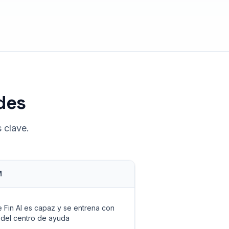
des
 clave.
M
e Fin AI es capaz y se entrena con
s del centro de ayuda