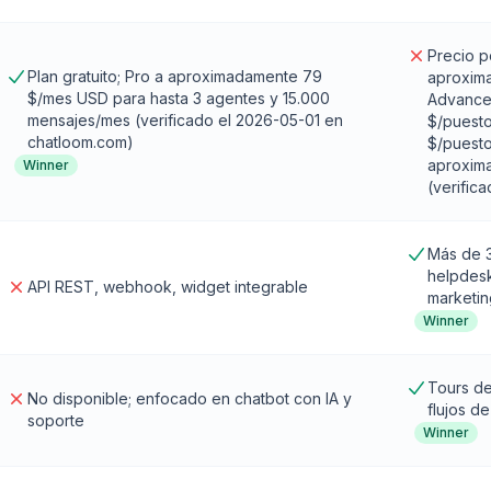
Precio p
Plan gratuito; Pro a aproximadamente 79
aproxim
$/mes USD para hasta 3 agentes y 15.000
Advance
mensajes/mes (verificado el 2026-05-01 en
$/puest
chatloom.com)
$/puesto
aproxima
Winner
(verific
Más de 
helpdesk
API REST, webhook, widget integrable
marketin
Winner
Tours de
No disponible; enfocado en chatbot con IA y
flujos d
soporte
Winner