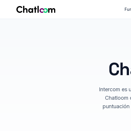
Skip to content
Fu
Ch
Intercom es 
Chatloom o
puntuación 