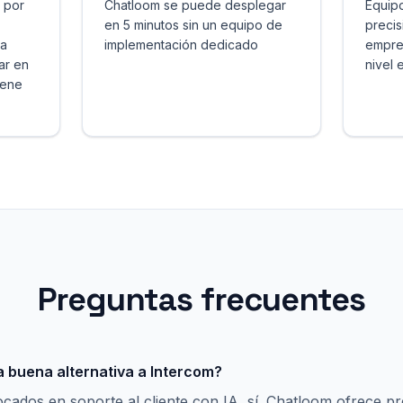
s por
Chatloom se puede desplegar
Equip
en 5 minutos sin un equipo de
precis
(a
implementación dedicado
empres
ar en
nivel 
iene
Preguntas frecuentes
 buena alternativa a Intercom?
cados en soporte al cliente con IA, sí. Chatloom ofrece pr