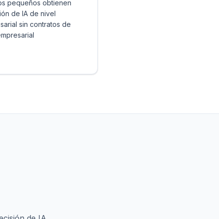
os pequeños obtienen
ión de IA de nivel
arial sin contratos de
empresarial
ecisión de IA