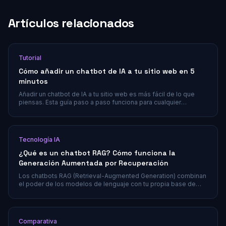
Artículos relacionados
Tutorial
Cómo añadir un chatbot de IA a tu sitio web en 5
minutos
Añadir un chatbot de IA a tu sitio web es más fácil de lo que
piensas. Esta guía paso a paso funciona para cualquier
plataforma: WordPress, Shopify, Wix o sitios a medida.
Tecnología IA
¿Qué es un chatbot RAG? Cómo funciona la
Generación Aumentada por Recuperación
Los chatbots RAG (Retrieval-Augmented Generation) combinan
el poder de los modelos de lenguaje con tu propia base de
conocimiento para ofrecer respuestas más precisas y
fundamentadas. Aprende cómo funciona RAG y por qué es
clave para la atención al cliente.
Comparativa