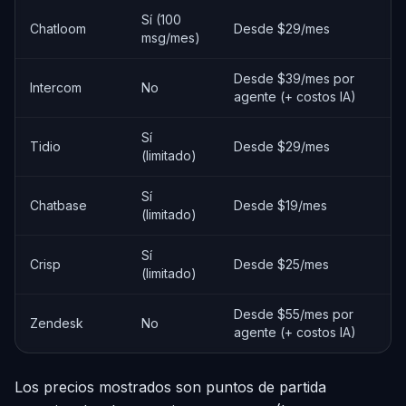
Sí (100
Chatloom
Desde $29/mes
msg/mes)
Desde $39/mes por
Intercom
No
agente (+ costos IA)
Sí
Tidio
Desde $29/mes
(limitado)
Sí
Chatbase
Desde $19/mes
(limitado)
Sí
Crisp
Desde $25/mes
(limitado)
Desde $55/mes por
Zendesk
No
agente (+ costos IA)
Los precios mostrados son puntos de partida