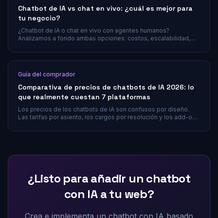
Chatbot de IA vs chat en vivo: ¿cuál es mejor para
tu negocio?
¿Chatbot de IA o chat en vivo con agentes humanos?
Analizamos a fondo ambas opciones: costos, escalabilidad,
satisfacción del cliente y el enfoque híbrido que combina lo
mejor de ambos mundos.
Guía del comprador
Comparativa de precios de chatbots de IA 2026: lo
que realmente cuestan 7 plataformas
Los precios de los chatbots de IA son confusos por diseño.
Las tarifas por asiento, los cargos por resolución y los add-ons
de IA hacen difícil comparar plataformas honestamente. Esta
guía desglosa lo que realmente cuestan siete herramientas
populares en 2026.
¿Listo para añadir un chatbot
con IA a tu web?
Crea e implementa un chatbot con IA basado