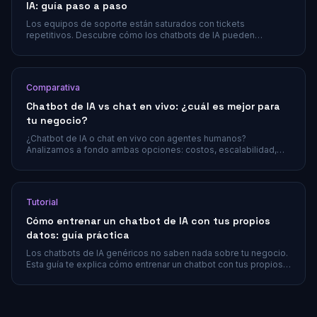
IA: guía paso a paso
Los equipos de soporte están saturados con tickets
repetitivos. Descubre cómo los chatbots de IA pueden
resolver consultas frecuentes de forma automática y reducir
significativamente tu volumen de tickets.
Comparativa
Chatbot de IA vs chat en vivo: ¿cuál es mejor para
tu negocio?
¿Chatbot de IA o chat en vivo con agentes humanos?
Analizamos a fondo ambas opciones: costos, escalabilidad,
satisfacción del cliente y el enfoque híbrido que combina lo
mejor de ambos mundos.
Tutorial
Cómo entrenar un chatbot de IA con tus propios
datos: guía práctica
Los chatbots de IA genéricos no saben nada sobre tu negocio.
Esta guía te explica cómo entrenar un chatbot con tus propios
documentos, contenido del sitio web y base de conocimiento
para que dé respuestas precisas y acordes a tu marca.