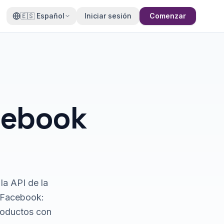
🇪🇸
Español
Iniciar sesión
Comenzar
cebook
la API de la
 Facebook:
roductos con