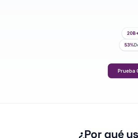
20B
53%
D
Prueba 
¿Por qué u