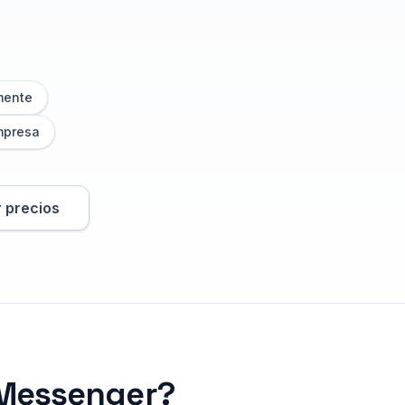
mente
mpresa
 precios
 Messenger?