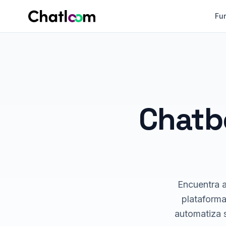
Skip to content
Fu
Chatb
Encuentra a
plataform
automatiza 