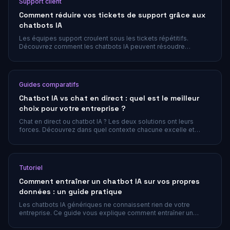
Support client
Comment réduire vos tickets de support grâce aux
chatbots IA
Les équipes support croulent sous les tickets répétitifs.
Découvrez comment les chatbots IA peuvent résoudre
automatiquement les demandes courantes et réduire
significativement votre volume de tickets.
Guides comparatifs
Chatbot IA vs chat en direct : quel est le meilleur
choix pour votre entreprise ?
Chat en direct ou chatbot IA ? Les deux solutions ont leurs
forces. Découvrez dans quel contexte chacune excelle et
comment les combiner pour un support client optimal.
Tutoriel
Comment entraîner un chatbot IA sur vos propres
données : un guide pratique
Les chatbots IA génériques ne connaissent rien de votre
entreprise. Ce guide vous explique comment entraîner un
chatbot sur vos propres documents, le contenu de votre site
web et votre base de connaissances afin qu'il fournisse des