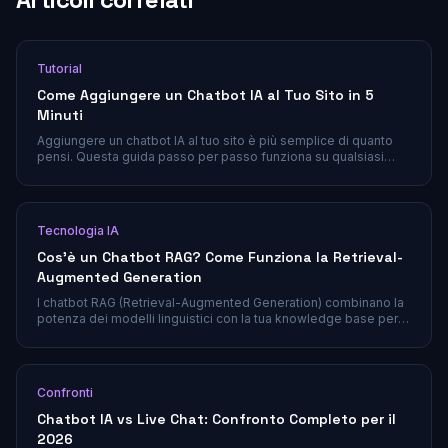
Tutorial
Come Aggiungere un Chatbot IA al Tuo Sito in 5
Minuti
Aggiungere un chatbot IA al tuo sito è più semplice di quanto
pensi. Questa guida passo per passo funziona su qualsiasi
piattaforma — WordPress, Shopify, Wix, o siti costruiti su
misura.
Tecnologia IA
Cos'è un Chatbot RAG? Come Funziona la Retrieval-
Augmented Generation
I chatbot RAG (Retrieval-Augmented Generation) combinano la
potenza dei modelli linguistici con la tua knowledge base per
offrire risposte accurate e basate su fonti reali. Scopri come
funziona la RAG, perché è diventata lo standard per l'assistenza
clienti e come implementarla senza un team di machine
learning.
Confronti
Chatbot IA vs Live Chat: Confronto Completo per il
2026