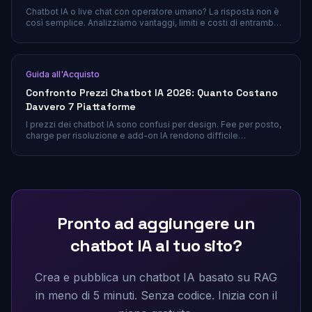
Chatbot IA o live chat con operatore umano? La risposta non è
così semplice. Analizziamo vantaggi, limiti e costi di entrambe
le soluzioni per aiutarti a scegliere la strategia giusta.
Guida all'Acquisto
Confronto Prezzi Chatbot IA 2026: Quanto Costano
Davvero 7 Piattaforme
I prezzi dei chatbot IA sono confusi per design. Fee per posto,
charge per risoluzione e add-on IA rendono difficile
confrontare le piattaforme onestamente. Questa guida fa il
breakdown di quanto costano davvero sette strumenti popolari
nel 2026.
Pronto ad aggiungere un
chatbot IA al tuo sito?
Crea e pubblica un chatbot IA basato su RAG
in meno di 5 minuti. Senza codice. Inizia con il