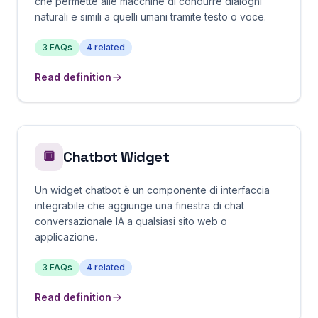
che permette alle macchine di condurre dialoghi
naturali e simili a quelli umani tramite testo o voce.
3
FAQs
4
related
Read definition
Chatbot Widget
🔲
Un widget chatbot è un componente di interfaccia
integrabile che aggiunge una finestra di chat
conversazionale IA a qualsiasi sito web o
applicazione.
3
FAQs
4
related
Read definition