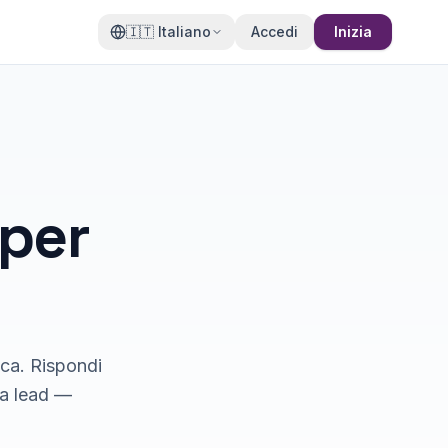
🇮🇹
Italiano
Accedi
Inizia
per
fica. Rispondi
ca lead —