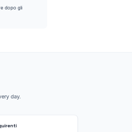
e dopo gli
ery day.
quirenti