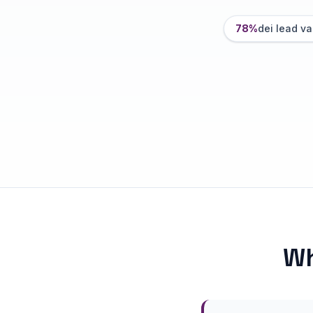
78%
dei lead v
W