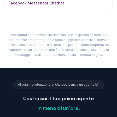
Facebook Messenger Chatbot
Disclaimer:
Le funzionalità dei canali e la disponibilità delle API
possono variare per regione e sono soggette ai termini di servizio
di ciascuna piattaforma. Tutti i nomi dei prodotti sono proprietà dei
rispettivi titolari. Chatloom non è affiliato a nessuna piattaforma di
messaggistica di terze parti menzionata in questa pagina.
Basta manutenzione di chatbot. Lancia un agente IA.
Costruisci il tuo primo agente
in meno di un'ora.