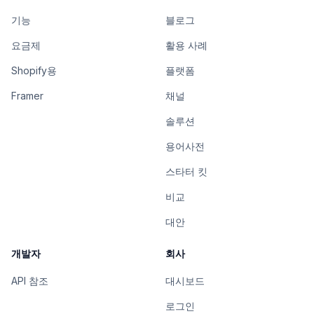
기능
블로그
요금제
활용 사례
Shopify용
플랫폼
Framer
채널
솔루션
용어사전
스타터 킷
비교
대안
개발자
회사
API 참조
대시보드
로그인