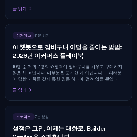
이 두 번째 절반에서 존재감을 유지하는 방법입니다 — AI
글 읽기
답변 안에 인용되고, 모델이 추천하는 브랜드가 되고, 클릭
하는 고의도 방문자를 전환으로 이어가는 전략입니다.
이커머스
11분 읽기
AI 챗봇으로 장바구니 이탈을 줄이는 방법:
2026년 이커머스 플레이북
10명 중 거의 7명의 쇼핑객이 장바구니를 채우고 구매하지
않은 채 떠납니다. 대부분은 포기한 게 아닙니다 — 여러분
이 답할 기회를 갖지 못한 질문 하나에 걸려 있을 뿐입니다.
AI 챗봇으로 의심이 생기는 순간 포착하고, 실시간으로 결제
글 읽기
를 복구하고, 이메일만으로는 되찾지 못하는 장바구니를 잡
는 플레이북입니다.
프로덕트
7분 분량
설정은 그만, 이제는 대화로: Builder