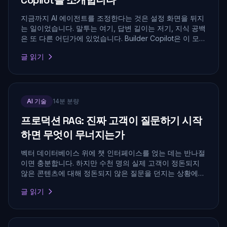
Copilot을 소개합니다
지금까지 AI 에이전트를 조정한다는 것은 설정 화면을 뒤지
는 일이었습니다. 말투는 여기, 답변 길이는 저기, 지식 공백
은 또 다른 어딘가에 있었습니다. Builder Copilot은 이 모든
과정을 하나의 대화로 바꿉니다. 원하는 결과를 설명하면
글 읽기
정확한 변경안이 초안으로 작성되고, 승인하기 전까지는 아
무것도 적용되지 않습니다. 작동 방식과 절대 하지 않는 일,
그리고 왜 '제안 우선'이 저희가 신뢰하는 유일한 AI 자율성
모델인지 소개합니다.
AI 기술
14분 분량
프로덕션 RAG: 진짜 고객이 질문하기 시작
하면 무엇이 무너지는가
벡터 데이터베이스 위에 챗 인터페이스를 얹는 데는 반나절
이면 충분합니다. 하지만 수천 명의 실제 고객이 정돈되지
않은 콘텐츠에 대해 정돈되지 않은 질문을 던지는 상황에서
정확도를 유지하는 것은 전혀 다른 분야의 일입니다. 이 글
글 읽기
은 어떤 데모에서도 보이지 않는 층에 대한 현장 안내서입
니다. 문서 품질, 단일 검색이 아니라 파이프라인으로서의
검색, 신뢰도 보정, 부하 상황에서의 안정성, 그리고 이 모든
것이 제대로 작동하는지 알려주는 평가 루프까지 다룹니다.