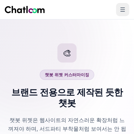
Skip to content
🎨
챗봇 위젯 커스터마이징
브랜드 전용으로 제작된 듯한
챗봇
챗봇 위젯은 웹사이트의 자연스러운 확장처럼 느
껴져야 하며, 서드파티 부착물처럼 보여서는 안 됩