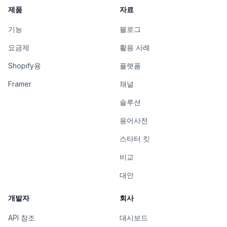
제품
자료
기능
블로그
요금제
활용 사례
Shopify용
플랫폼
Framer
채널
솔루션
용어사전
스타터 킷
비교
대안
개발자
회사
API 참조
대시보드