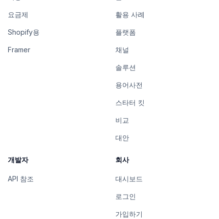
요금제
활용 사례
Shopify용
플랫폼
Framer
채널
솔루션
용어사전
스타터 킷
비교
대안
개발자
회사
API 참조
대시보드
로그인
가입하기