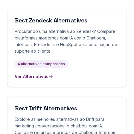
Best
Zendesk
Alternatives
Procurando uma alternativa ao Zendesk? Compare
plataformas modernas com IA como Chatloom,
Intercom, Freshdesk e HubSpot para automação de
suporte ao cliente.
4 alternativas comparadas
Ver Alternativas
Best
Drift
Alternatives
Explore as melhores alternativas ao Drift para
marketing conversacional e chatbots com IA.
Compare recursos e preços de Chatloom, Intercom,