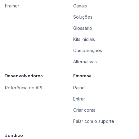
Framer
Canais
Soluções
Glossário
Kits iniciais
Comparações
Alternativas
Desenvolvedores
Empresa
Referência de API
Painel
Entrar
Criar conta
Falar com o suporte
Jurídico