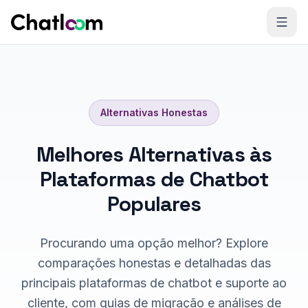
Skip to content
Alternativas Honestas
Melhores Alternativas às
Plataformas de Chatbot
Populares
Procurando uma opção melhor? Explore
comparações honestas e detalhadas das
principais plataformas de chatbot e suporte ao
cliente, com guias de migração e análises de