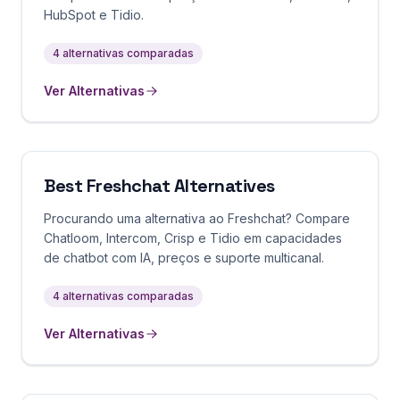
HubSpot e Tidio.
4 alternativas comparadas
Ver Alternativas
Best
Freshchat
Alternatives
Procurando uma alternativa ao Freshchat? Compare
Chatloom, Intercom, Crisp e Tidio em capacidades
de chatbot com IA, preços e suporte multicanal.
4 alternativas comparadas
Ver Alternativas