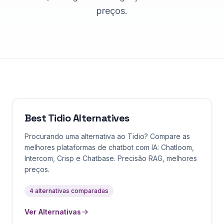
preços.
Best
Tidio
Alternatives
Procurando uma alternativa ao Tidio? Compare as
melhores plataformas de chatbot com IA: Chatloom,
Intercom, Crisp e Chatbase. Precisão RAG, melhores
preços.
4 alternativas comparadas
Ver Alternativas