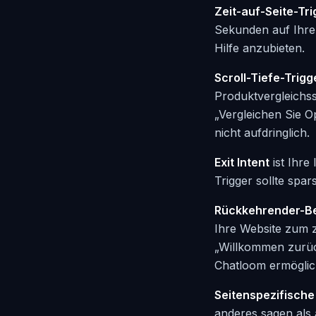
Zeit-auf-Seite-Tri
Sekunden auf Ihrer 
Hilfe anzubieten.
Scroll-Tiefe-Trigg
Produktvergleichsse
„Vergleichen Sie Op
nicht aufdringlich.
Exit Intent
ist Ihre
Trigger sollte sp
Rückkehrender-Be
Ihre Website zum z
„Willkommen zurüc
Chatloom ermöglich
Seitenspezifische
anderes sagen als 