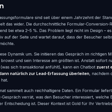
en
assungsformulare sind seit über einem Jahrzehnt der Stan
lt das wider. Die durchschnittliche Formular-Conversion-Ra
nd bei etwa 2–5 %. Das Problem liegt nicht im Design – es i
siv auf der Seite und wartet darauf, dass der Besucher selb
 möchte.
ese Dynamik um. Sie initiieren das Gespräch im richtigen
 browst und sein Interesse am größten ist. Anstatt sofort n
(was sich transaktional anfühlt), kann ein Chatbot
zuerst 
ann natürlich zur Lead-Erfassung überleiten
, nachdem 
hat.
at sammelt auch reichhaltigere Daten. Ein Formular liefe
t-Gespräch verrät, was den Besucher interessiert, welche 
r Entscheidung ist. Dieser Kontext ist Gold für Ihr Vertrieb