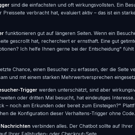
gger
sind die einfachsten und oft wirkungsvollsten. Ein Be
Preisseite verbracht hat, evaluiert aktiv – das ist ein sta
er
funktionieren gut auf längeren Seiten. Wenn ein Besuch
ite gescrollt hat, recherchiert er ernsthaft. Eine gut getim
tionen? Ich helfe Ihnen gerne bei der Entscheidung" fühlt s
 letzte Chance, einen Besucher zu erfassen, der die Seite ve
arsam und mit einem starken Mehrwertversprechen eingeset
sucher-Trigger
werden unterschätzt, sind aber wirkungsv
weiten oder dritten Mal besucht, hat eindeutiges Interesse
k – noch am Erkunden oder bereit zum Einsteigen?" Platt
en die Konfiguration dieser Verhaltens-Trigger ohne Code
 Nachrichten
verbinden alles. Der Chatbot sollte auf Ihrer 
auf Ihrer Fallstudien- oder Checkout-Seite.