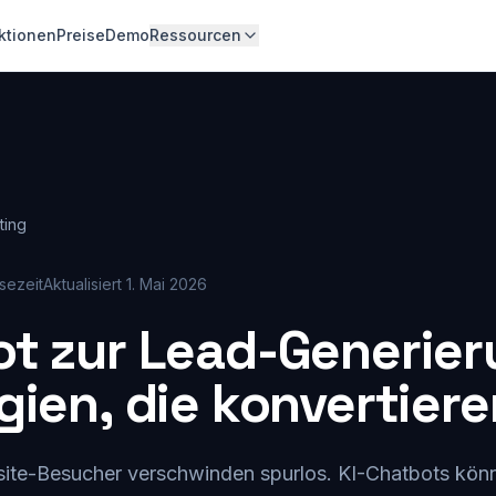
ktionen
Preise
Demo
Ressourcen
ting
sezeit
Aktualisiert
1. Mai 2026
t zur Lead-Generier
gien, die konvertiere
ite-Besucher verschwinden spurlos. KI-Chatbots kön