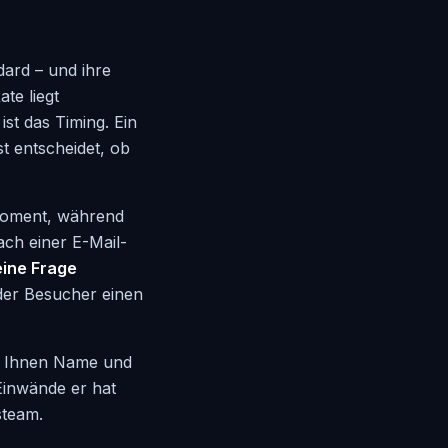
dard – und ihre
te liegt
st das Timing. Ein
st entscheidet, ob
 Moment, während
ach einer E-Mail-
eine Frage
der Besucher einen
rt Ihnen Name und
Einwände er hat
steam.