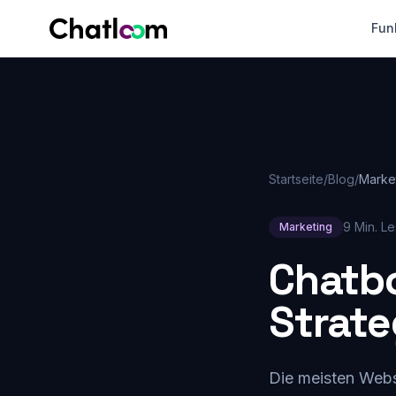
Skip to content
Fun
Startseite
/
Blog
/
Marke
9 Min. Le
Marketing
Chatbo
Strate
Die meisten Webs