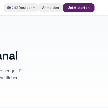
🇩🇪
Deutsch
Anmelden
Jetzt starten
anal
essenger, E-
heitlichen