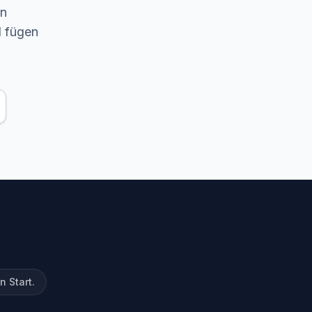
en
d fügen
 Start.