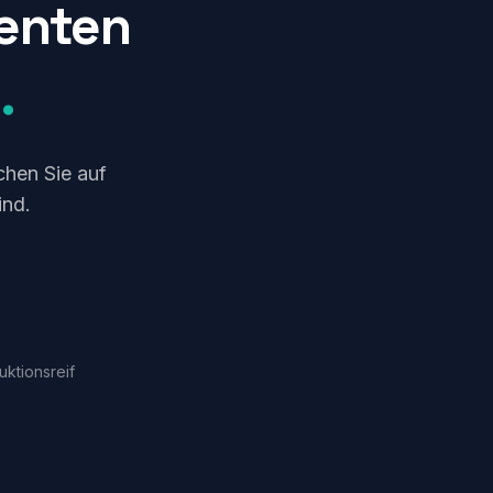
genten
.
chen Sie auf
ind.
uktionsreif