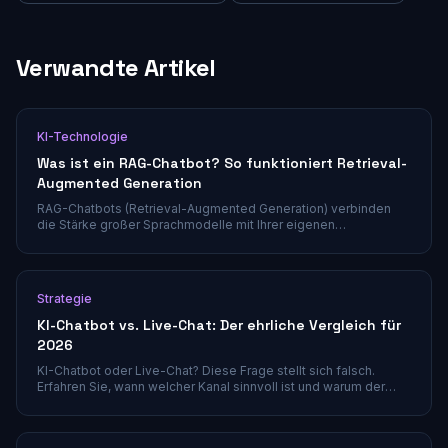
Verwandte Artikel
KI-Technologie
Was ist ein RAG-Chatbot? So funktioniert Retrieval-
Augmented Generation
RAG-Chatbots (Retrieval-Augmented Generation) verbinden
die Stärke großer Sprachmodelle mit Ihrer eigenen
Wissensdatenbank und liefern dadurch präzisere, belegbare
Antworten. Erfahren Sie, wie RAG funktioniert und warum diese
Technologie für den Kundenservice unverzichtbar geworden
ist.
Strategie
KI-Chatbot vs. Live-Chat: Der ehrliche Vergleich für
2026
KI-Chatbot oder Live-Chat? Diese Frage stellt sich falsch.
Erfahren Sie, wann welcher Kanal sinnvoll ist und warum der
beste Kundenservice KI-Automatisierung mit menschlichen
Agenten kombiniert.