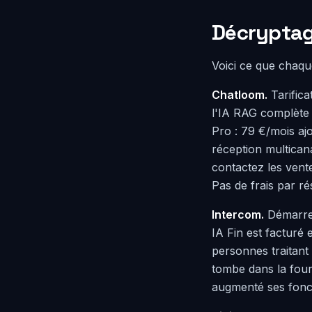
Décryptag
Voici ce que chaque
Chatloom.
Tarifica
l'IA RAG complète 
Pro : 79 €/mois aj
réception multicana
contactez les ven
Pas de frais par ré
Intercom.
Démarre à
IA Fin est facturé 
personnes traitant
tombe dans la four
augmenté ses fonct