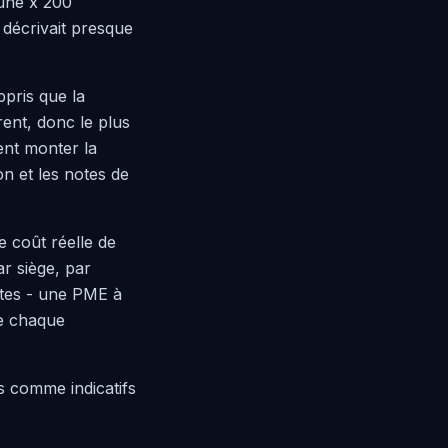
cune x 200
 décrivait presque
ppris que la
rent, donc le plus
ent monter la
on et les notes de
e coût réelle de
ar siège, par
stes - une PME à
ue chaque
s comme indicatifs