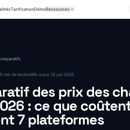
alités
Tarification
Démo
Ressources
comparatifs
15 min de lecture
Mis à jour
22 juin 2026
atif des prix des c
2026 : ce que coûten
nt 7 plateformes