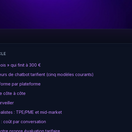
CLE
ois » qui finit à 300 €
urs de chatbot tarifient (cinq modèles courants)
forme par plateforme
re côte à côte
rveiller
alistes : TPE/PME et mid-market
 : coût par conversation
re propre évaluation tarifaire