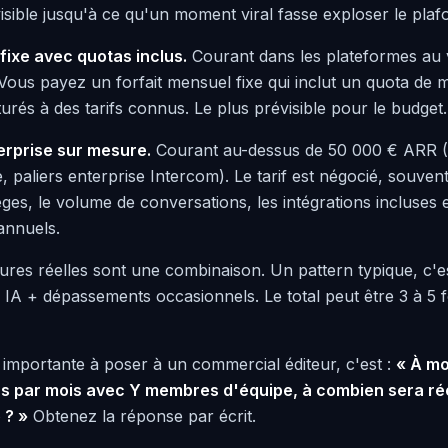
sible jusqu'à ce qu'un moment viral fasse exploser le plaf
 fixe avec quotas inclus.
Courant dans les plateformes au
. Vous payez un forfait mensuel fixe qui inclut un quota de
rés à des tarifs connus. Le plus prévisible pour le budget.
terprise sur mesure.
Courant au-dessus de 50 000 € ARR (Dr
 paliers enterprise Intercom). Le tarif est négocié, souven
ges, le volume de conversations, les intégrations incluses 
annuels.
tures réelles sont une combinaison. Un pattern typique, c'e
IA + dépassements occasionnels. Le total peut être 3 à 5 fo
s importante à poser à un commercial éditeur, c'est :
« À m
s par mois avec Y membres d'équipe, à combien sera ré
 ? »
Obtenez la réponse par écrit.