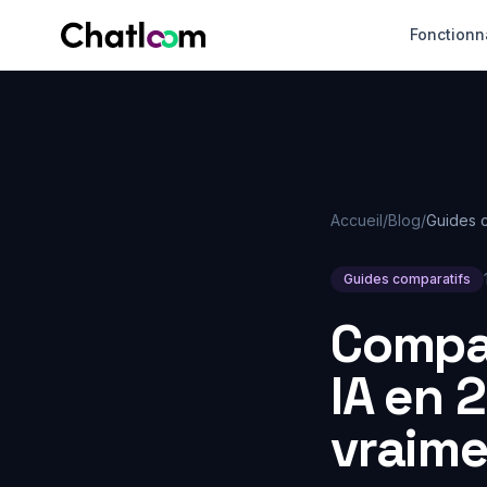
Skip to content
Fonctionn
Accueil
/
Blog
/
Guides 
Guides comparatifs
Compar
IA en 
vraime