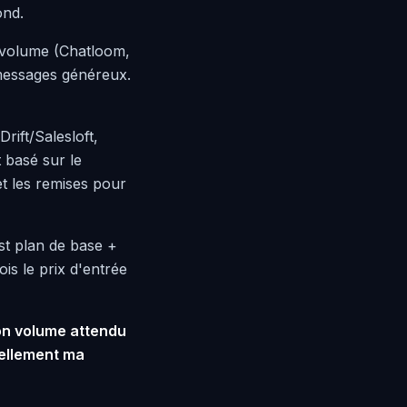
ond.
 volume (Chatloom,
 messages généreux.
ift/Salesloft,
t basé sur le
et les remises pour
st plan de base +
is le prix d'entrée
on volume attendu
ellement ma