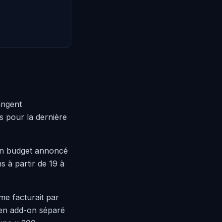
angent
és pour la dernière
on budget annoncé
s à partir de 19 à
rme facturait par
A en add-on séparé