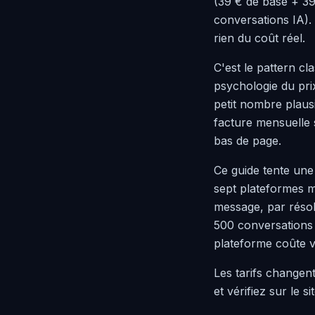
(39 € de base + 39
conversations IA).
rien du coût réel.
C'est le pattern cl
psychologie du pri
petit nombre plausi
facture mensuelle s
bas de page.
Ce guide tente une
sept plateformes ma
message, par résol
500 conversations
plateforme coûte v
Les tarifs changen
et vérifiez sur le s