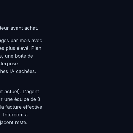
iteur avant achat.
sages par mois avec
s plus élevé. Plan
s, une boîte de
terprise :
ches IA cachées.
f actuel). L'agent
ur une équipe de 3
a facture effective
é. Intercom a
acent reste.