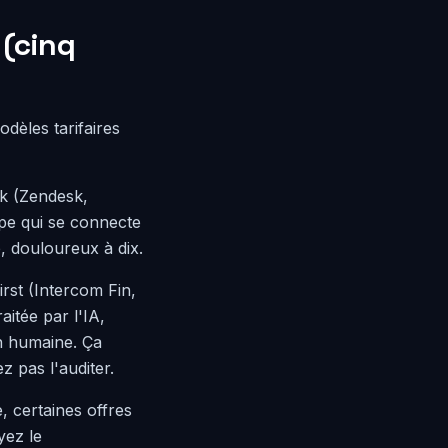
 (cinq
dèles tarifaires
sk (Zendesk,
pe qui se connecte
e, douloureux à dix.
irst (Intercom Fin,
itée par l'IA,
n humaine. Ça
z pas l'auditer.
, certaines offres
yez le