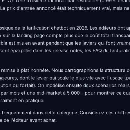
 € IA). Une troisième facturait par résolution (0,99 € cha
 Le prix d'entrée annoncé était techniquement vrai, mais ne
assique de la tarification chatbot en 2026. Les éditeurs ont a
x sur la landing page compte plus que le coût total transpa
ble est mis en avant pendant que les leviers qui font vraim
ont éparpillés dans les release notes, les FAQ de facturati
 remise à plat honnête. Nous cartographions la structure d
jeures, dont le levier qui scale le plus vite avec l'usage (p
ution ou forfait). On modélise ensuite deux scénarios réali
 par mois et une mid-market à 5 000 - pour montrer ce q
raiment en pratique.
t fréquemment dans cette catégorie. Considérez ces chiffre
ite de l'éditeur avant achat.