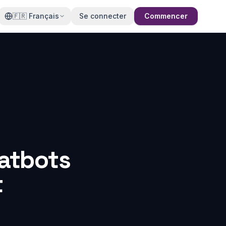
🇫🇷
Français
Se connecter
Commencer
hatbots
t