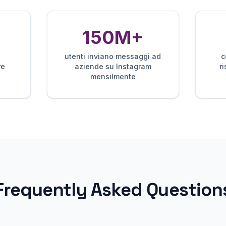
150M+
a
utenti inviano messaggi ad
c
re
aziende su Instagram
r
mensilmente
Frequently Asked Question