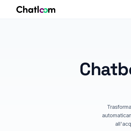
Skip to content
Chatb
Trasforma
automaticam
all'ac