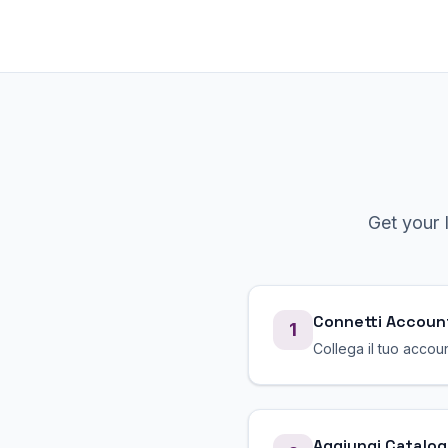
Get your
Connetti Accoun
1
Collega il tuo accou
Aggiungi Catalog