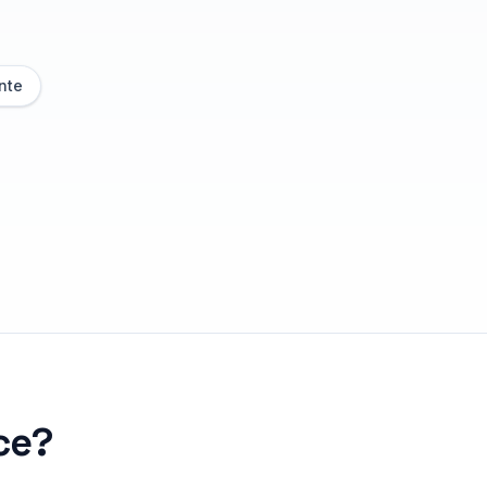
nte
ce
?