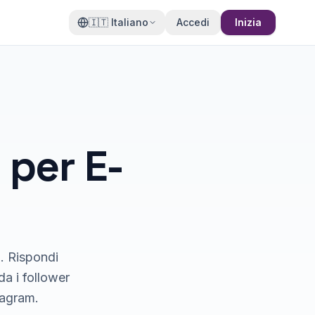
🇮🇹
Italiano
Accedi
Inizia
per E-
. Rispondi
a i follower
tagram.