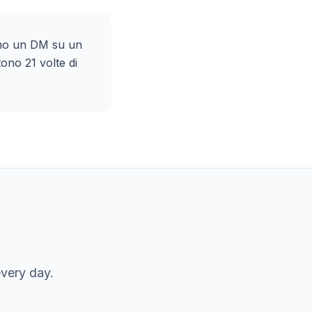
iano un DM su un
ono 21 volte di
very day.