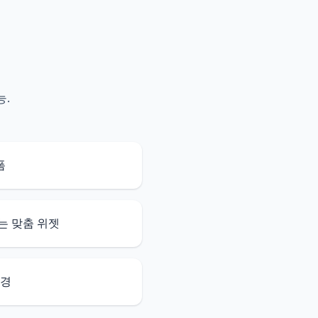
능.
폼
는 맞춤 위젯
환경