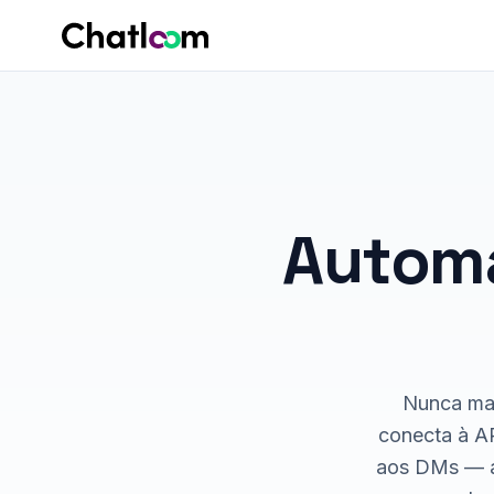
Skip to content
Automa
Nunca mai
conecta à A
aos DMs — a