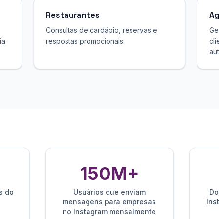
Restaurantes
Ag
Consultas de cardápio, reservas e
Ge
ia
respostas promocionais.
cli
au
150M+
s do
Usuários que enviam
Do
mensagens para empresas
Ins
no Instagram mensalmente