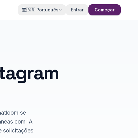
🇧🇷
Português
Entrar
Começar
stagram
hatloom se
âneas com IA
solicitações