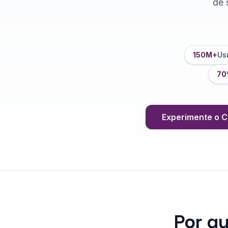
de 
150M+
Us
70
Experimente o C
Por q