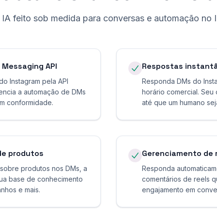
IA feito sob medida para conversas e automação no 
 Messaging API
Respostas instant
do Instagram pela API
Responda DMs do Inst
erencia a automação de DMs
horário comercial. Seu
em conformidade.
até que um humano sej
de produtos
Gerenciamento de r
sobre produtos nos DMs, a
Responda automaticame
 sua base de conhecimento
comentários de reels 
anhos e mais.
engajamento em conver