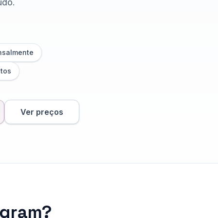
údo.
nsalmente
tos
Ver preços
agram?