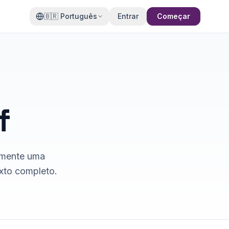
🇧🇷
Português
Entrar
Começar
f
vemente uma
xto completo.