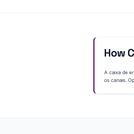
How C
A caixa de e
os canais. O