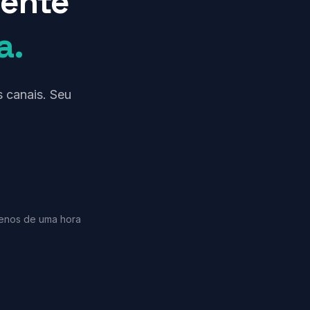
gente
a.
 canais. Seu
enos de uma hora