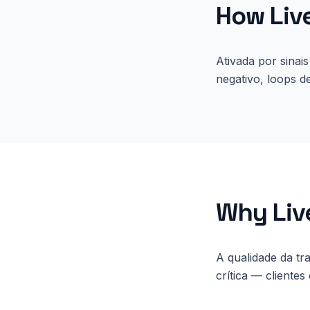
How
Liv
Ativada por sinais
negativo, loops d
Why
Liv
A qualidade da tr
crítica — cliente