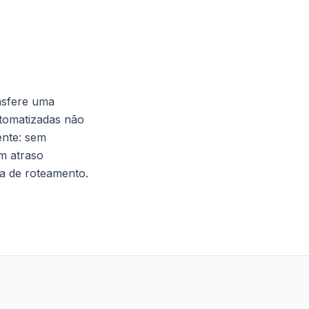
ansfere uma
tomatizadas não
ente: sem
em atraso
ia de roteamento.