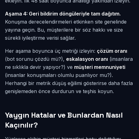
ekleyin. İlk 48 saat boyunca analitiği yakından izleyin.
Aşama 4: Geri bildirim döngüleriyle tam dağıtım.
Konuşma derecelendirmeleri etkinken site genelinde
yayına geçin. Bu, müşterilere bir söz hakkı ve size
sürekli iyileştirme verisi sağlar.
Her aşama boyunca üç metriği izleyin:
çözüm oranı
(bot sorunu çözdü mü?),
eskalasyon oranı
(insanlara
ne sıklıkla devir yapıyor?) ve
müşteri memnuniyeti
(insanlar konuşmaları olumlu puanlıyor mu?).
Herhangi bir metrik düşüş eğilimi gösterirse daha fazla
genişlemeden önce durdurun ve teşhis koyun.
Yaygın Hatalar ve Bunlardan Nasıl
Kaçınılır?
Yüzlerce ekibin müşteri hizmetleri botu dağıttığını