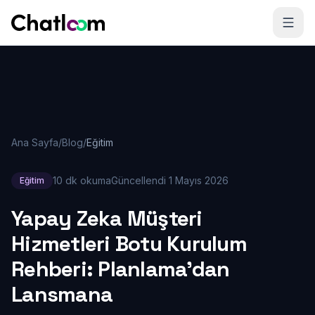
Skip to content
Ana Sayfa
/
Blog
/
Eğitim
10 dk okuma
Güncellendi
1 Mayıs 2026
Eğitim
Yapay Zeka Müşteri
Hizmetleri Botu Kurulum
Rehberi: Planlama'dan
Lansmana