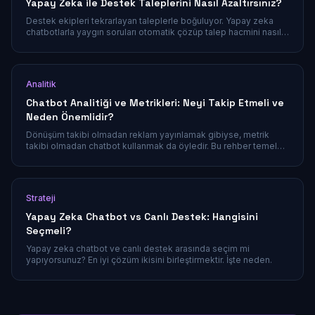
Yapay Zeka ile Destek Taleplerini Nasıl Azaltırsınız?
Destek ekipleri tekrarlayan taleplerle boğuluyor. Yapay zeka
chatbotlarla yaygın soruları otomatik çözüp talep hacmini nasıl
azaltabileceğinizi öğrenin.
Analitik
Chatbot Analitiği ve Metrikleri: Neyi Takip Etmeli ve
Neden Önemlidir?
Dönüşüm takibi olmadan reklam yayınlamak gibiyse, metrik
takibi olmadan chatbot kullanmak da öyledir. Bu rehber temel
KPI'ları, gerçek yatırım getirisini nasıl ölçeceğinizi ve veriyi elde
ettikten sonra ne yapacağınızı ele alır.
Strateji
Yapay Zeka Chatbot vs Canlı Destek: Hangisini
Seçmeli?
Yapay zeka chatbot ve canlı destek arasında seçim mi
yapıyorsunuz? En iyi çözüm ikisini birleştirmektir. İşte neden.