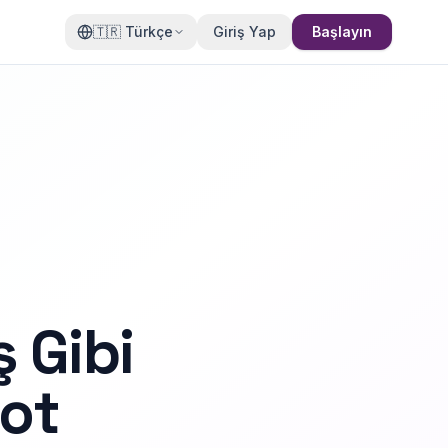
🇹🇷
Türkçe
Giriş Yap
Başlayın
ş Gibi
ot