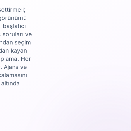
ettirmeli;
t görünümü
 başlatıcı
 soruları ve
sından seçim
dan kayan
aplama. Her
. Ajans ve
kalamasını
 altında