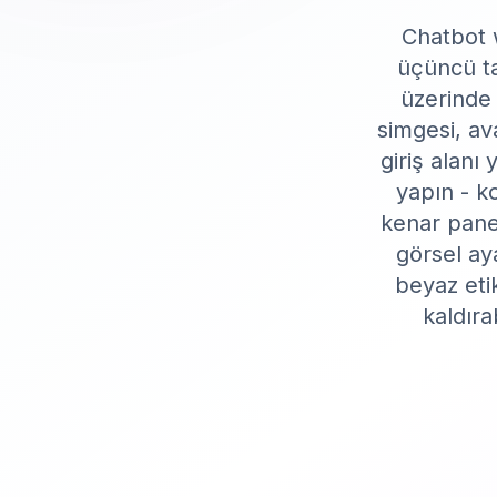
Chatbot w
üçüncü ta
üzerinde 
simgesi, av
giriş alanı
yapın - 
kenar pane
görsel ay
beyaz eti
kaldıra