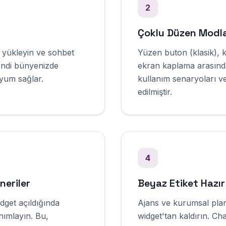
2
Çoklu Düzen Modla
 yükleyin ve sohbet
Yüzen buton (klasik), 
kendi bünyenizde
ekran kaplama arasında
uyum sağlar.
kullanım senaryoları ve
edilmiştir.
4
neriler
Beyaz Etiket Hazır
dget açıldığında
Ajans ve kurumsal pla
nımlayın. Bu,
widget'tan kaldırın. Cha