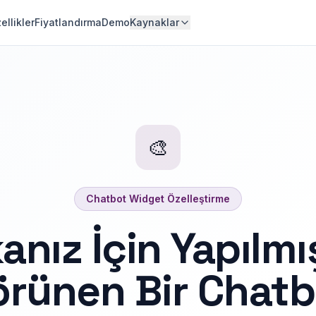
ellikler
Fiyatlandırma
Demo
Kaynaklar
🎨
Chatbot Widget Özelleştirme
nız İçin Yapılmı
örünen Bir Chatb