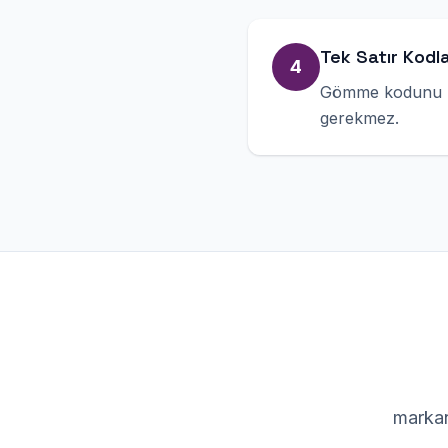
Tek Satır Kodl
4
Gömme kodunu kop
gerekmez.
markan