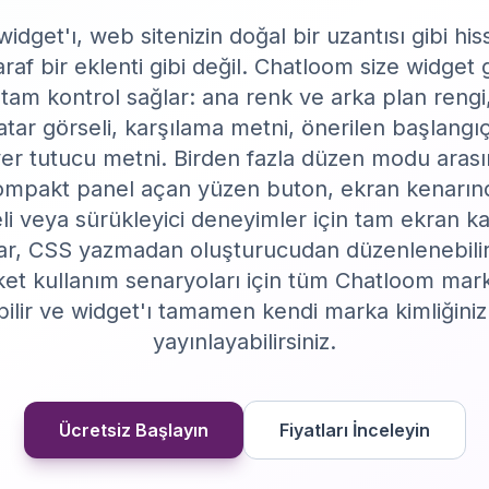
idget'ı, web sitenizin doğal bir uzantısı gibi hiss
raf bir eklenti gibi değil. Chatloom size widge
tam kontrol sağlar: ana renk ve arka plan rengi,
atar görseli, karşılama metni, önerilen başlangıç
 yer tutucu metni. Birden fazla düzen modu ara
kompakt panel açan yüzen buton, ekran kenarın
li veya sürükleyici deneyimler için tam ekran k
ar, CSS yazmadan oluşturucudan düzenlenebilir
ket kullanım senaryoları için tüm Chatloom mar
bilir ve widget'ı tamamen kendi marka kimliğiniz
yayınlayabilirsiniz.
Ücretsiz Başlayın
Fiyatları İnceleyin