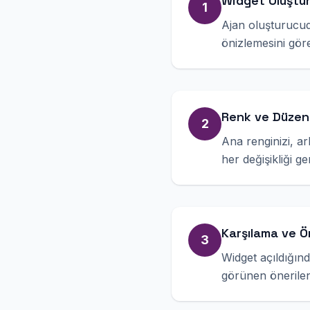
Widget Oluştu
1
Ajan oluşturucud
önizlemesini gör
Renk ve Düzen
2
Ana renginizi, a
her değişikliği g
Karşılama ve Ön
3
Widget açıldığınd
görünen önerilen