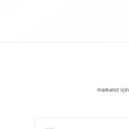
markanız i̇çi