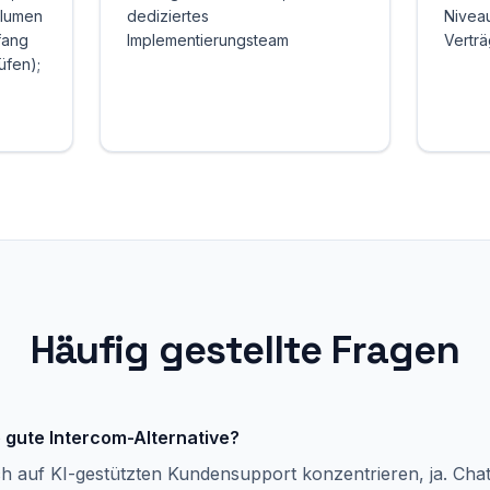
olumen
dediziertes
Nivea
fang
Implementierungsteam
Vertr
üfen);
Häufig gestellte Fragen
e gute Intercom-Alternative?
ch auf KI-gestützten Kundensupport konzentrieren, ja. Chat