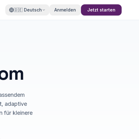
🇩🇪
Deutsch
Anmelden
Jetzt starten
com
mfassendem
t, adaptive
 für kleinere