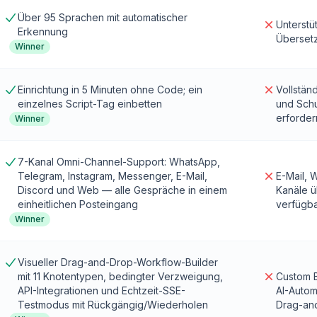
Über 95 Sprachen mit automatischer
Unterstü
Erkennung
Übersetz
Winner
Einrichtung in 5 Minuten ohne Code; ein
Vollstän
einzelnes Script-Tag einbetten
und Schu
erforder
Winner
7-Kanal Omni-Channel-Support: WhatsApp,
Telegram, Instagram, Messenger, E-Mail,
E-Mail, 
Discord und Web — alle Gespräche in einem
Kanäle ü
einheitlichen Posteingang
verfügb
Winner
Visueller Drag-and-Drop-Workflow-Builder
mit 11 Knotentypen, bedingter Verzweigung,
Custom B
API-Integrationen und Echtzeit-SSE-
AI-Autom
Testmodus mit Rückgängig/Wiederholen
Drag-an