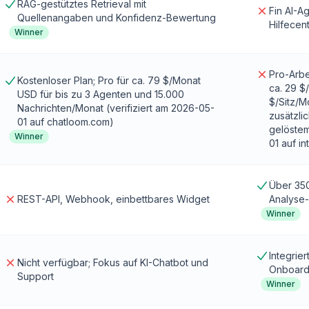
RAG-gestütztes Retrieval mit
Fin AI-Ag
Quellenangaben und Konfidenz-Bewertung
Hilfecent
Winner
Pro-Arbe
Kostenloser Plan; Pro für ca. 79 $/Monat
ca. 29 $
USD für bis zu 3 Agenten und 15.000
$/Sitz/M
Nachrichten/Monat (verifiziert am 2026-05-
zusätzli
01 auf chatloom.com)
gelöstem
Winner
01 auf i
Über 350
REST-API, Webhook, einbettbares Widget
Analyse-
Winner
Integrie
Nicht verfügbar; Fokus auf KI-Chatbot und
Onboard
Support
Winner