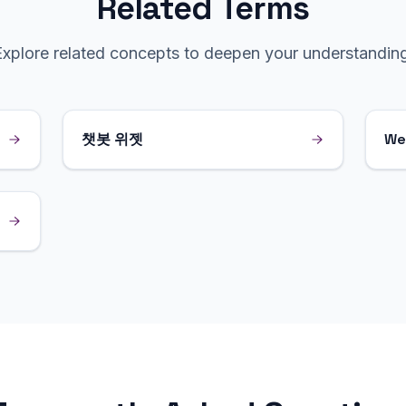
Related Terms
Explore related concepts to deepen your understanding
챗봇 위젯
We