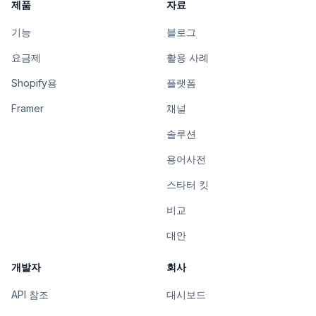
제품
자료
기능
블로그
요금제
활용 사례
Shopify용
플랫폼
Framer
채널
솔루션
용어사전
스타터 킷
비교
대안
개발자
회사
API 참조
대시보드