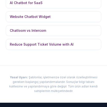
AI Chatbot for SaaS
Website Chatbot Widget
Chatloom vs Intercom
Reduce Support Ticket Volume with AI
Yasal Uyarı
:
Şablonlar, işletmenize özel olarak özelleştirilmesi
gereken başlangıç yapılandırmalarıdır. Sonuçlar bilgi tabanı
kalitesine ve yapılandırmaya göre değişir. Tüm ürün adları kendi
sahiplerinin mülkiyetindedir.