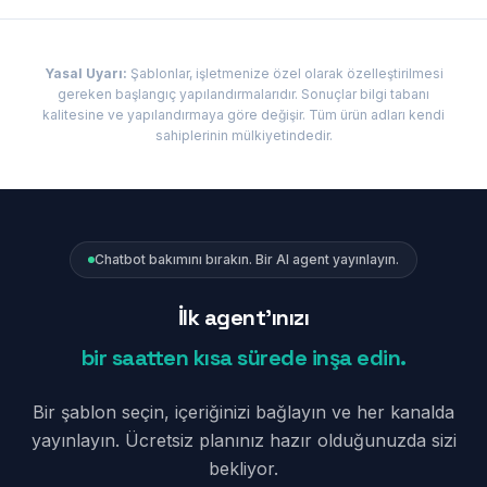
Yasal Uyarı
:
Şablonlar, işletmenize özel olarak özelleştirilmesi
gereken başlangıç yapılandırmalarıdır. Sonuçlar bilgi tabanı
kalitesine ve yapılandırmaya göre değişir. Tüm ürün adları kendi
sahiplerinin mülkiyetindedir.
Chatbot bakımını bırakın. Bir AI agent yayınlayın.
İlk agent'ınızı
bir saatten kısa sürede inşa edin.
Bir şablon seçin, içeriğinizi bağlayın ve her kanalda
yayınlayın. Ücretsiz planınız hazır olduğunuzda sizi
bekliyor.