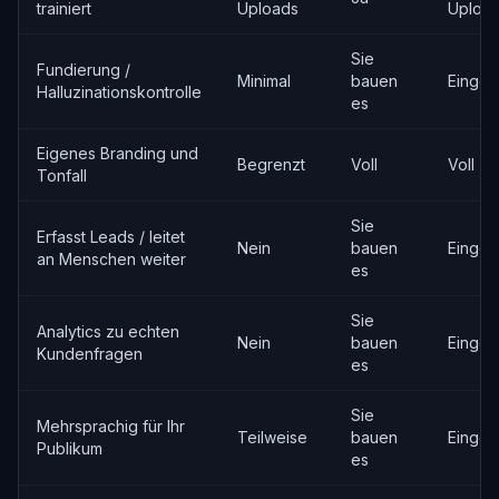
trainiert
Uploads
Uploa
Sie
Fundierung /
Minimal
bauen
Eingeb
Halluzinationskontrolle
es
Eigenes Branding und
Begrenzt
Voll
Voll
Tonfall
Sie
Erfasst Leads / leitet
Nein
bauen
Eingeb
an Menschen weiter
es
Sie
Analytics zu echten
Nein
bauen
Eingeb
Kundenfragen
es
Sie
Mehrsprachig für Ihr
Teilweise
bauen
Eingeb
Publikum
es