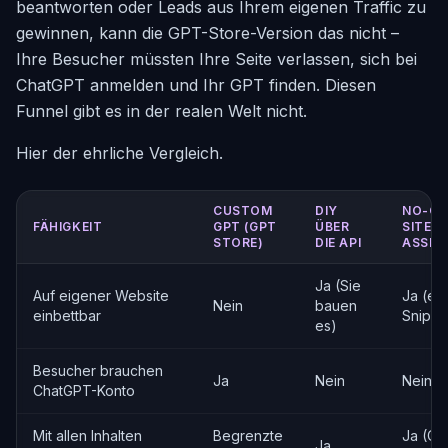
beantworten oder Leads aus Ihrem eigenen Traffic zu
gewinnen, kann die GPT-Store-Version das nicht –
Ihre Besucher müssten Ihre Seite verlassen, sich bei
ChatGPT anmelden und Ihr GPT finden. Diesen
Funnel gibt es in der realen Welt nicht.
Hier der ehrliche Vergleich.
CUSTOM
DIY
NO-CO
FÄHIGKEIT
GPT (GPT
ÜBER
SITE-
STORE)
DIE API
ASSIS
Ja (Sie
Auf eigener Website
Ja (ein
Nein
bauen
einbettbar
Snippe
es)
Besucher brauchen
Ja
Nein
Nein
ChatGPT-Konto
Mit allen Inhalten
Begrenzte
Ja (Cr
Ja