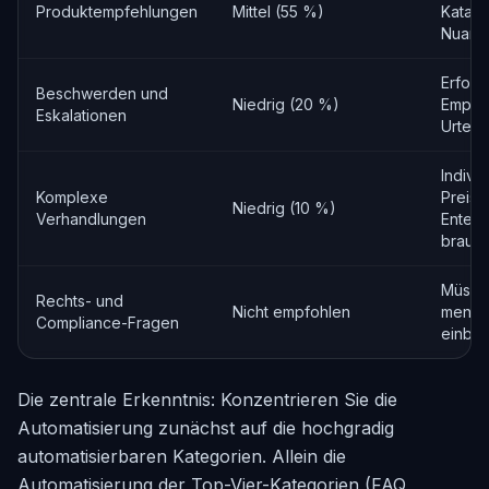
Produktempfehlungen
Mittel (55 %)
Katalo
Nuanc
Erford
Beschwerden und
Niedrig (20 %)
Empat
Eskalationen
Urteil
Individ
Komplexe
Preisg
Niedrig (10 %)
Verhandlungen
Enterp
brauc
Müssen
Rechts- und
Nicht empfohlen
mensch
Compliance-Fragen
einbe
Die zentrale Erkenntnis: Konzentrieren Sie die
Automatisierung zunächst auf die hochgradig
automatisierbaren Kategorien. Allein die
Automatisierung der Top-Vier-Kategorien (FAQ,