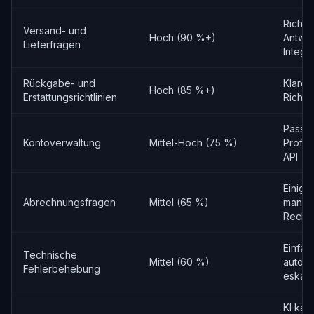
Richtl
Versand- und
Hoch (90 %+)
Antwor
Lieferfragen
Integr
Rückgabe- und
Klare
Hoch (85 %+)
Erstattungsrichtlinien
Richtl
Passw
Kontoverwaltung
Mittel-Hoch (75 %)
Profil
API
Einige
Abrechnungsfragen
Mittel (65 %)
manue
Rechn
Einfa
Technische
Mittel (60 %)
automa
Fehlerbehebung
eskalie
KI kan