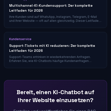
Multichannel-KI-Kundensupport: Der komplette
Leitfaden für 2026
Ihre Kunden sind auf WhatsApp, Instagram, Telegram, E-Mail
und Ihrer Website — oft auf allen gleichzeitig. Dieser Leitfaden
erklärt, wie Sie konsistenten, KI-gestützten Support über jeden
Kanal von einer einheitlichen Plattform aus bereitstellen.
Kundenservice
Support-Tickets mit KI reduzieren: Der komplette
Leitfaden für 2026
Support-Teams ertrinken in wiederkehrenden Anfragen.
Erfahren Sie, wie KI-Chatbots häufige Kundenanfragen
automatisch beantworten und Ihr Ticketaufkommen spürbar
reduzieren.
Bereit, einen KI-Chatbot auf
Ihrer Website einzusetzen?