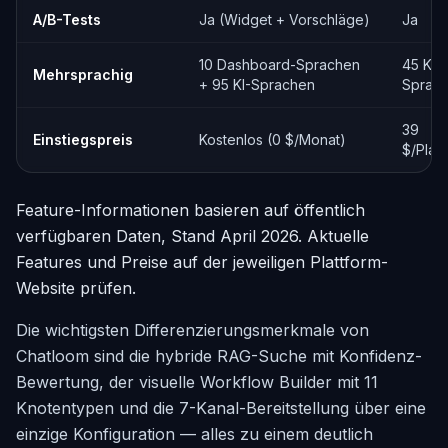
A/B-Tests
Ja (Widget + Vorschläge)
Ja
10 Dashboard-Sprachen
45 KI-
Mehrsprachig
+ 95 KI-Sprachen
Sprac
39
Einstiegspreis
Kostenlos (0 $/Monat)
$/Plat
Feature-Informationen basieren auf öffentlich
verfügbaren Daten, Stand April 2026. Aktuelle
Features und Preise auf der jeweiligen Plattform-
Website prüfen.
Die wichtigsten Differenzierungsmerkmale von
Chatloom sind die hybride RAG-Suche mit Konfidenz-
Bewertung, der visuelle Workflow Builder mit 11
Knotentypen und die 7-Kanal-Bereitstellung über eine
einzige Konfiguration — alles zu einem deutlich