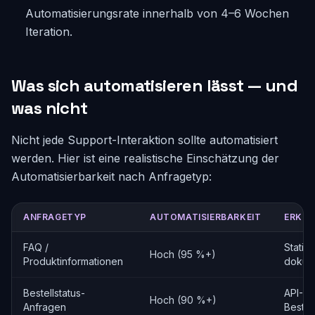
Automatisierungsrate innerhalb von 4–6 Wochen
Iteration.
Was sich automatisieren lässt — und
was nicht
Nicht jede Support-Interaktion sollte automatisiert
werden. Hier ist eine realistische Einschätzung der
Automatisierbarkeit nach Anfragetyp:
ANFRAGETYP
AUTOMATISIERBARKEIT
ERKL
FAQ /
Statis
Hoch (95 %+)
Produktinformationen
dokume
Bestellstatus-
API-Int
Hoch (90 %+)
Anfragen
Bestel