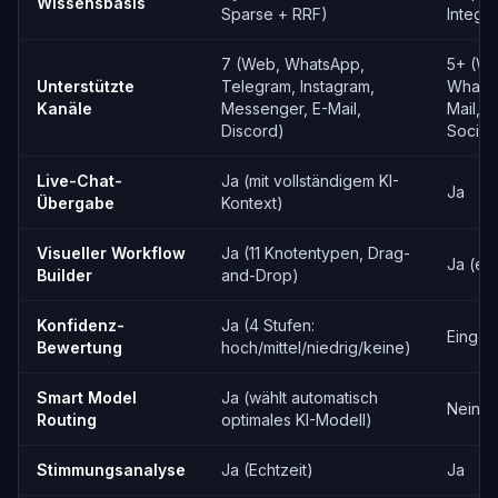
Wissensbasis
Sparse + RRF)
Integra
7 (Web, WhatsApp,
5+ (We
Unterstützte
Telegram, Instagram,
WhatsA
Kanäle
Messenger, E-Mail,
Mail, 
Discord)
Social)
Live-Chat-
Ja (mit vollständigem KI-
Ja
Übergabe
Kontext)
Visueller Workflow
Ja (11 Knotentypen, Drag-
Ja (ei
Builder
and-Drop)
Konfidenz-
Ja (4 Stufen:
Einges
Bewertung
hoch/mittel/niedrig/keine)
Smart Model
Ja (wählt automatisch
Nein
Routing
optimales KI-Modell)
Stimmungsanalyse
Ja (Echtzeit)
Ja