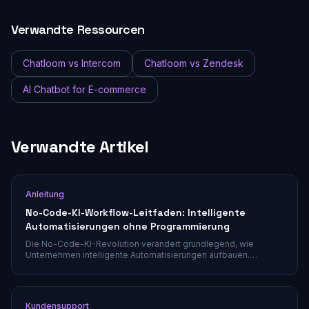
Verwandte Ressourcen
Chatloom vs Intercom
Chatloom vs Zendesk
AI Chatbot for E-commerce
Verwandte Artikel
Anleitung
No-Code-KI-Workflow-Leitfaden: Intelligente
Automatisierungen ohne Programmierung
Die No-Code-KI-Revolution verändert grundlegend, wie
Unternehmen intelligente Automatisierungen aufbauen.
Erfahren Sie, wie Sie KI-Workflows mit visuellen Buildern
entwerfen, bereitstellen und optimieren — ganz ohne
Programmiererfahrung.
Kundensupport