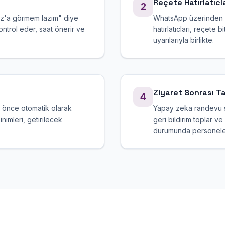
Reçete Hatırlatıcla
2
az'a görmem lazım" diye
WhatsApp üzerinden g
ntrol eder, saat önerir ve
hatırlatıcları, reçet
uyarılarıyla birlikte.
Ziyaret Sonrası T
4
 önce otomatik olarak
Yapay zeka randevu so
sinimleri, getirilecek
geri bildirim toplar v
durumunda personele 