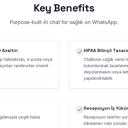
Key Benefits
Purpose-built AI chat for
sağlık
on
WhatsApp
.
 Azaltın
HIPAA Bilinçli Tasar
hatırlatıcları, e-posta veya
Chatloom sağlık verisi 
kaçırılan randevuları önemli
bulundurarak tasarlanmışt
depolanmasını veya ilet
yapılandırılabilir.
Resepsiyon İş Yükü
gılamayla çeşitli hasta
Resepsiyon telefon sür
tüketenen rutin sorulan (s