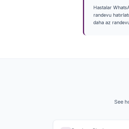
Hastalar WhatsA
randevu hatırlat
daha az randevu 
See 