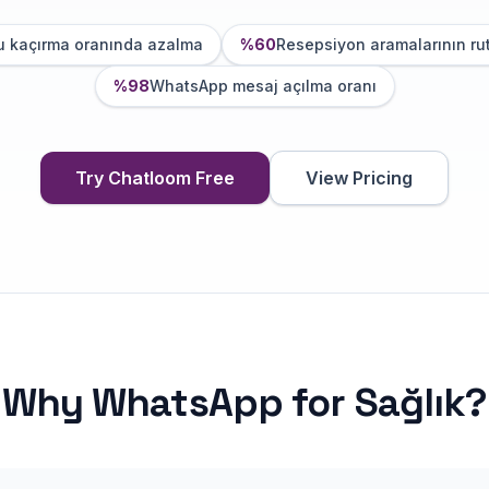
 kaçırma oranında azalma
%60
Resepsiyon aramalarının rut
%98
WhatsApp mesaj açılma oranı
Try Chatloom Free
View Pricing
Why
WhatsApp
for
Sağlık
?