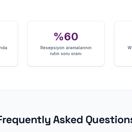
%60
ında
Resepsiyon aramalarının
W
rutin soru oranı
Frequently Asked Question