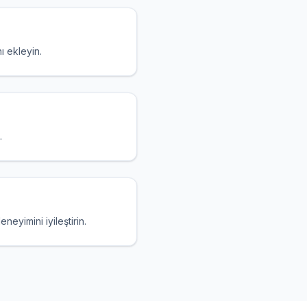
ı ekleyin.
.
eyimini iyileştirin.