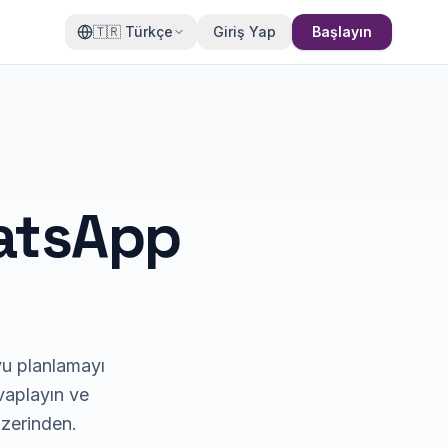
🇹🇷
Türkçe
Giriş Yap
Başlayın
hatsApp
evu planlamayı
evaplayın ve
zerinden.