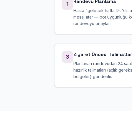
Randevu Planlama
1
Hasta "gelecek hafta Dr. Yılm
mesaj atar — bot uygunluğu ko
randevuyu onaylar.
Ziyaret Öncesi Talimatlar
3
Planlanan randevudan 24 saat
hazırlık talimatları (açlık gerek
belgeler) gönderilir.