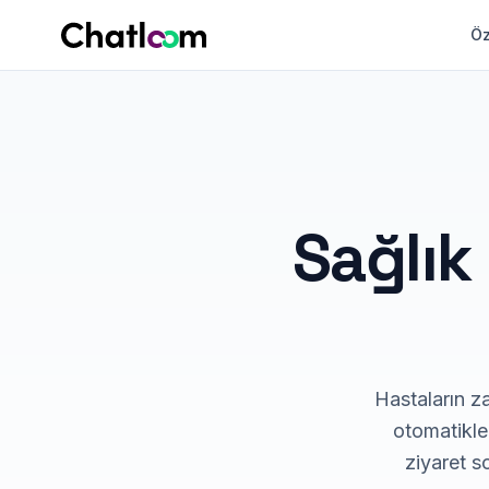
Skip to content
Öz
Sağlık
Hastaların za
otomatikleş
ziyaret 