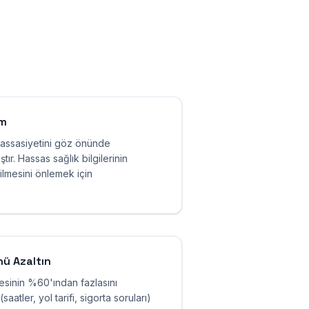
ım
hassasiyetini göz önünde
ır. Hassas sağlık bilgilerinin
ilmesini önlemek için
nü Azaltın
esinin %60'ından fazlasını
aatler, yol tarifi, sigorta soruları)