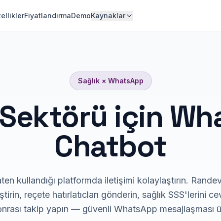
ellikler
Fiyatlandırma
Demo
Kaynaklar
Sağlık
×
WhatsApp
 Sektörü için W
Chatbot
ten kullandığı platformda iletişimi kolaylaştırın. Rand
tirin, reçete hatırlatıcları gönderin, sağlık SSS'lerini c
sonrası takip yapın — güvenli WhatsApp mesajlaşması ü