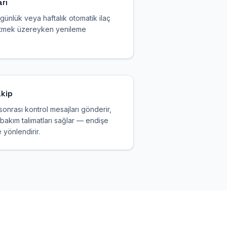
rı
ünlük veya haftalık otomatik ilaç
e bitmek üzereyken yenileme
akip
nrası kontrol mesajları gönderir,
e bakım talimatları sağlar — endişe
yönlendirir.